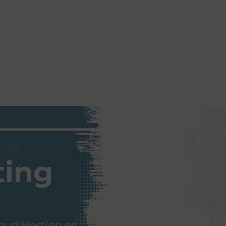
ting
loud Hosting en